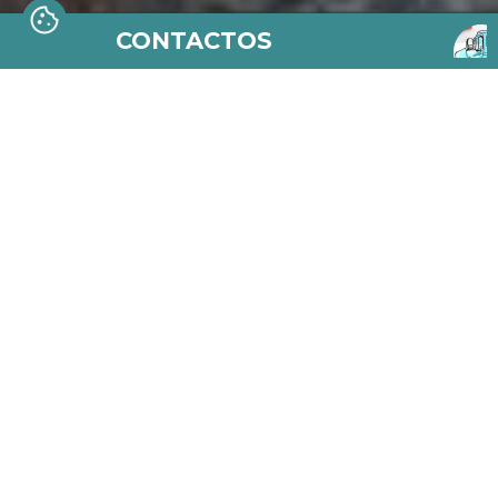
CONTACTOS
SOBRE NÓS
A Aletria é uma biblioteca itinerante e um
centro cultural a céu aberto, à livre
experimentação de toda a gente; um espaço
de convívio que promove o interesse pela
leitura, pela arte e pela participação cívica.
CONHECER A ALETRIA